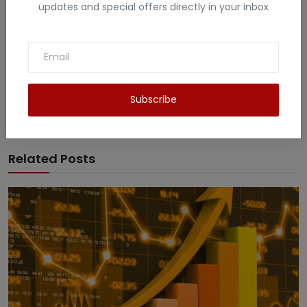
updates and special offers directly in your inbox
My name is Vandana Raghav. I live in Jodhpur. I have done
B.Sc. , B.ed and M.Sc. I like to give information related to tech
, education , finance , Gaming and many fields . I have more
than 5 years experience in this field.
Subscribe
Related Posts