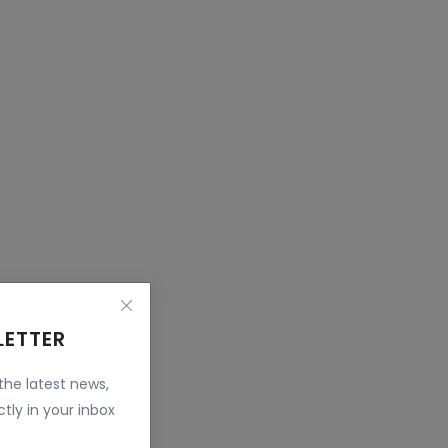
LETTER
 the latest news,
tly in your inbox