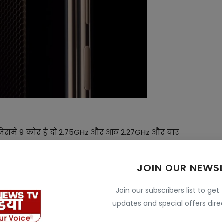
है जिसमें 9 कोर हैं दो 2.75GHz और आठ 2.27GHz और चार
गेमिंग और मल्टीटास्किंग में कमाल करता है। इस में बड़ी वेपर
JOIN OUR NEWS
Join our subscribers list to get
िलेगा। मेट एक्स7 में 12GB या 16GB रैम और 256GB से 1TB
updates and special offers direc
ए परफेक्ट है इस में आप एक साथ कई सारे ऐप्स यूज कर सकते