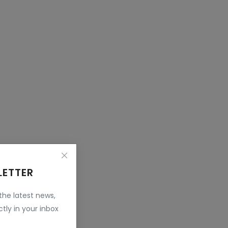
LETTER
 the latest news,
tly in your inbox