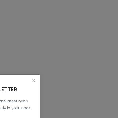
LETTER
 the latest news,
tly in your inbox