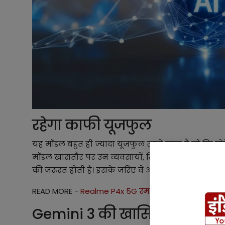
रहेगा काफी यूजफुल
यह मॉडल बहुत ही ज्यादा यूजफुल रहने वाला है जो कि प्रो
मॉडल खासतौर पर उन व्यवसायों, रिसर्चर्स और कंटेंट क्रि
की जरूरत होती है। इसके जरिए वे अपने काम को और तेज़ 
READ MORE -
Realme P4x 5G स्मार्टफोन जबरजस्त बैटरी
Gemini 3 की खासियत