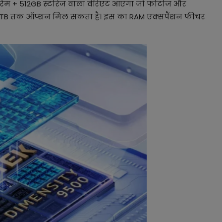
B रैम + 512GB स्टोरेज वाला वेरिएंट आएगा जो फोटोज और
 में 1TB तक ऑप्शन मिल सकता है। इस का RAM एक्सपैंशन फीचर