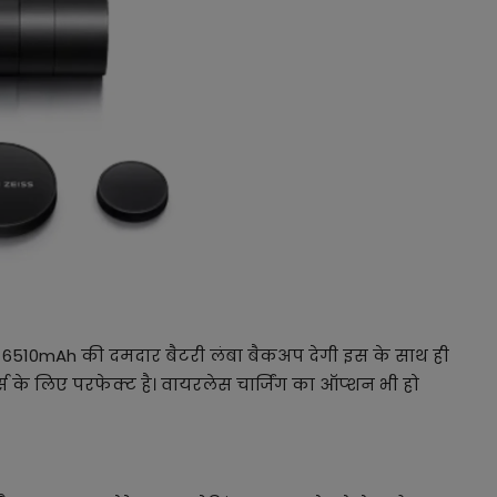
ै। 6510mAh की दमदार बैटरी लंबा बैकअप देगी इस के साथ ही
र्स के लिए परफेक्ट है। वायरलेस चार्जिंग का ऑप्शन भी हो