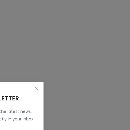
LETTER
 the latest news,
tly in your inbox