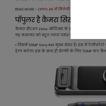
READ MORE -
OPPO A6 में मिलेगी IP69 सेफ्टी बनाएगा
पॉपुलर है कैमरा सिस्टम
कैमरा सैटअप Zeiss ऑप्टिक्स के साथ आता है जिसके वजह
यह कस्टमर को बहुत ज्यादा पसंद भी आ रहा है।
• जिसमें 50MP Sony IMX मुख्य सेंसर है। इस में टेलीफोटो
हेल्प करेगा। इस के साथ ही सेल्फी के लिए 50MP फ्रंट कै