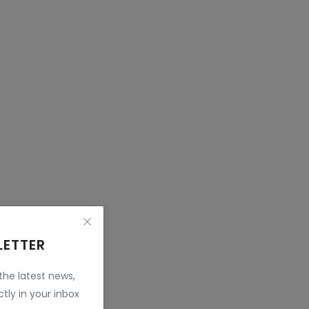
LETTER
 the latest news,
tly in your inbox