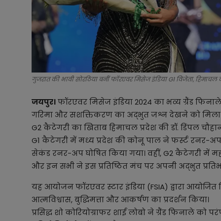
गुजरात की भावी सोरठिया बनीं फॉरएवर मिसेज इंडिया G1 विजेता, हिमाचल 
जयपुर।
फॉरएवर मिसेज इंडिया 2024 का भव्य ग्रैंड फिनाले
गरिमा और सशक्तिकरण का अद्भुत जश्न देखने को मिला। G
G2 कैटेगरी का खिताब हिमाचल प्रदेश की डॉ. डिंपल चौहान
G1 कैटेगरी में मध्य प्रदेश की कोनू पाल ने फर्स्ट रनर-
सेकंड रनर-अप घोषित किया गया। वहीं, G2 कैटेगरी में म
और इन सभी ने इस प्रतिष्ठित मंच पर अपनी अद्भुत प्रतिभा
यह आयोजन फॉरएवर स्टार इंडिया (FSIA) द्वारा आयोजित 
आत्मविश्वास, बुद्धिमत्ता और आकर्षण का प्रदर्शन किया।
प्रसिद्ध शो कोरियोग्राफर शाई लोबो ने ग्रैंड फिनाले को प