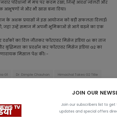
दार परिधानों में मंच पर कदम रखा, जिन्हें आदर्श ज्वेलरी और
र्षक आभूषणों ने और भी खास बना दिया।
ौहान के अथक प्रयासों ने इस आयोजन को बड़ी सफलता दिलाई।
जहां उन्हें समाज में अपनी भूमिकाओं से आगे बढ़ने का एक
र दर्शकों का दिल जीतकर फॉरएवर मिसेज इंडिया G1 का ताज
र बुद्धिमत्ता का प्रदर्शन कर फॉरएवर मिसेज इंडिया G2 का
रेरणादायक मिसाल पेश की। -
ia G1
Dr. Dimple Chauhan
Himachal Takes G2 Title
JOIN OUR NEWS
Join our subscribers list to get
updates and special offers direc
E
NEXT ARTICLE