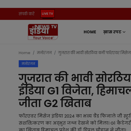
संपर्क करें
HOME
ख़ास रपट
Home
संपर्क करें
Home
मनोरंजन
गुजरात की भावी सोरठिया बनीं फॉरएवर मिसेज इ
मनोरंजन
ख़ास रपट
गुजरात की भावी सोरठिय
प्रदेश
इंडिया G1 विजेता, हिमाच
ऑटो
जीता G2 खिताब
मनोरंजन
फॉरएवर मिसेज इंडिया 2024 का भव्य ग्रैंड फिनाले ज़ी स्
सशक्तिकरण का अद्भुत जश्न देखने को मिला। G1 कैटेगरी 
खेल
का खिताब हिमाचल प्रदेश की डॉ. डिंपल चौहान ने जीता।