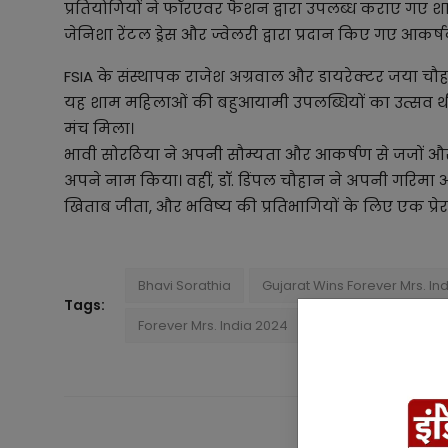
प्रतियोगियों ने फॉरएवर फैशन द्वारा उपलब्ध कराए गए शान
जेनिशा रेंटल ड्रेस और ज्वेलरी द्वारा प्रदान किए गए आक
FSIA के संस्थापक राजेश अग्रवाल और डायरेक्टर जया च
यह शाम महिलाओं की बहुआयामी उपलब्धियों का उत्सव थी, 
मंच मिला।
भावी सोरठिया ने अपनी सौम्यता और आकर्षण से जजों औ
अपने नाम किया। वहीं, डॉ. डिंपल चौहान ने अपनी गरिमा औ
खिताब जीता, और भविष्य की प्रतिभागियों के लिए एक प्
Bhavi Sorathia
Gujarat Wins Forever Mrs. Ind
Tags:
Forever Mrs. India 2024
PREVIOUS ARTICL