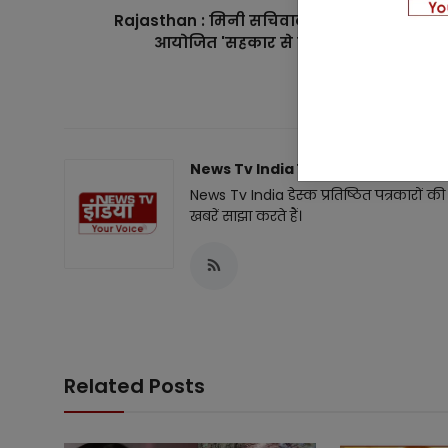
Rajasthan : मिनी सचिवालय सभागार, अलवर मे
आयोजित 'सहकार से समृद्धि' जिला स्तरीय ..
News Tv India हिंदी
News Tv India डेस्क प्रतिष्ठित पत्रकारो
खबरें साझा करते हैं।
Related Posts