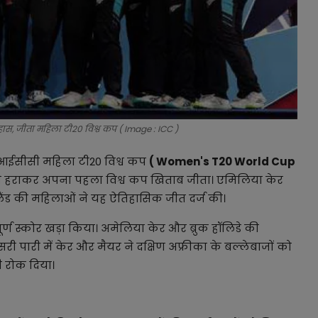
िहास, जीता महिला टी20 विश्व कप ( Image : ICC )
ए आईसीसी महिला टी20 विश्व कप
( Women's T20 World Cup
ों से हराकर अपना पहला विश्व कप खिताब जीता। एमिलिया केर
ैंड की महिलाओं ने यह ऐतिहासिक जीत दर्ज की।
ूर्ण स्कोर खड़ा किया। अमेलिया केर और ब्रुक हॉलिडे की
दूसरी पारी में केर और मैयर ने दक्षिण अफ्रीका के बल्लेबाजों को
 रोक दिया।