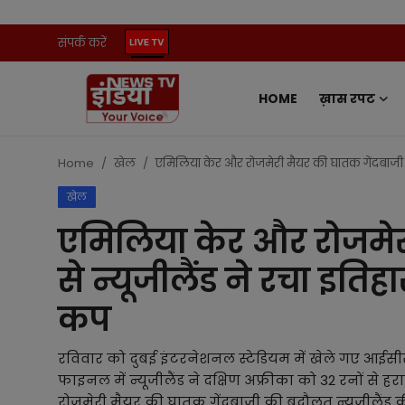
संपर्क करें
HOME
ख़ास रपट
Home
संपर्क करें
Home
खेल
एमिलिया केर और रोजमेरी मैयर की घातक गेंदबाजी से
खेल
ख़ास रपट
एमिलिया केर और रोजमेर
प्रदेश
से न्यूजीलैंड ने रचा इति
ऑटो
कप
मनोरंजन
रविवार को दुबई इंटरनेशनल स्टेडियम में खेले गए आईस
फाइनल में न्यूजीलैंड ने दक्षिण अफ्रीका को 32 रनों स
खेल
रोजमेरी मैयर की घातक गेंदबाजी की बदौलत न्यूजीलैंड 