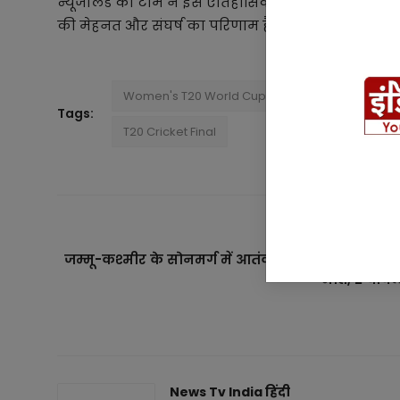
न्यूजीलैंड की टीम ने इस ऐतिहासिक जीत के साथ महिला ट
की मेहनत और संघर्ष का परिणाम है, जिसने उन्हें विश्व कप
Women's T20 World Cup
New Zealand vs So
Tags:
T20 Cricket Final
PREVIOUS ARTICL
जम्मू-कश्मीर के सोनमर्ग में आतंकी हमला: 3 मजदूरों क
मौत, 2 घाय
News Tv India हिंदी