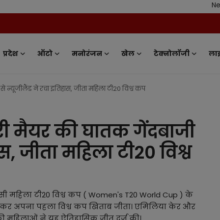
News Tv India
प्रदेश
ऑटो
मनोरंजन
खेल
टेक्नोलॉजी
ला
 न्यूजीलैंड ने रचा इतिहास, जीता महिला टी20 विश्व कप
ी मैयर की घातक गेंदबाजी
हास, जीता महिला टी20 विश्व
ीसी महिला टी20 विश्व कप ( Women's T20 World Cup ) के
े हराकर अपना पहला विश्व कप खिताब जीता। एमिलिया केर और
की महिलाओं ने यह ऐतिहासिक जीत दर्ज की।