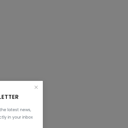
LETTER
 the latest news,
tly in your inbox