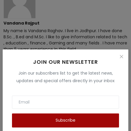
Vandana Rajput
My name is Vandana Raghav. I live in Jodhpur. I have done
B.Sc. , B.ed and M.Sc. I like to give information related to tech
, education , finance , Gaming and many fields . I have more
than 5 years experience in this field.
JOIN OUR NEWSLETTER
Join our subscribers list to get the latest news,
updates and special offers directly in your inbox
Related Posts
Subscribe