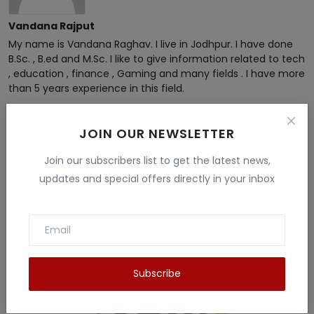
Vandana Rajput
My name is Vandana Raghav. I live in Jodhpur. I have done
B.Sc. , B.ed and M.Sc. I like to give information related to tech
, education , finance , Gaming and many fields . I have more
than 5 years experience in this field.
JOIN OUR NEWSLETTER
Join our subscribers list to get the latest news,
updates and special offers directly in your inbox
Related Posts
Subscribe