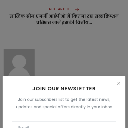
NEXT ARTICLE
सात्विक ग्रीन एनर्जी आईपीओ में कितना रहा सब्सक्रिप्शन
प्रतिशत जानें इसकी वित्तीय...
Vandana Rajput
JOIN OUR NEWSLETTER
My name is Vandana Raghav. I live in Jodhpur. I have done
B.Sc. , B.ed and M.Sc. I like to give information related to tech
Join our subscribers list to get the latest news,
, education , finance , Gaming and many fields . I have more
updates and special offers directly in your inbox
than 5 years experience in this field.