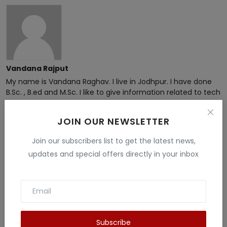
Vandana Rajput
My name is Vandana Raghav. I live in Jodhpur. I have done
B.Sc. , B.ed and M.Sc. I like to give information related to tech
, education , finance , Gaming and many fields . I have more
than 5 years experience in this field.
JOIN OUR NEWSLETTER
Join our subscribers list to get the latest news,
updates and special offers directly in your inbox
Related Posts
Subscribe