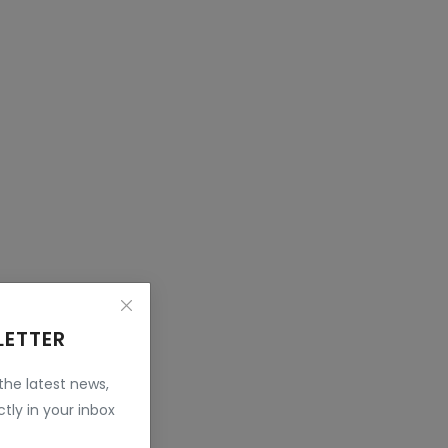
LETTER
 the latest news,
tly in your inbox