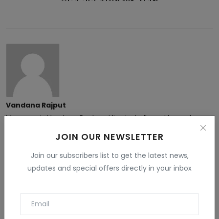
Vandana Rajput
My name is Vandana Raghav. I live in Jodhpur. I have done
B.Sc. , B.ed and M.Sc. I like to give information related to tech
JOIN OUR NEWSLETTER
, education , finance , Gaming and many fields . I have more
than 5 years experience in this field.
Join our subscribers list to get the latest news,
updates and special offers directly in your inbox