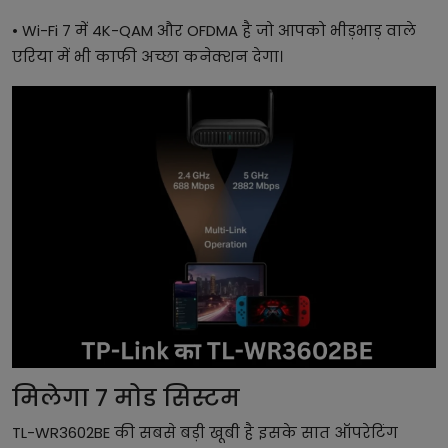
• Wi-Fi 7 में 4K-QAM और OFDMA है जो आपको भीड़भाड़ वाले
एरिया में भी काफी अच्छा कनेक्शन देगा।
मिलेगा 7 मोड सिस्टम
TL-WR3602BE की सबसे बड़ी खूबी है इसके सात ऑपरेटिंग