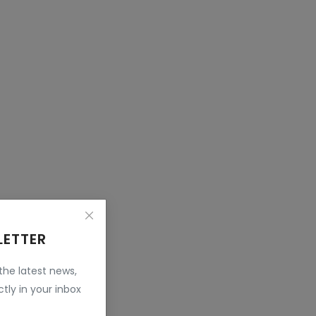
LETTER
 the latest news,
tly in your inbox