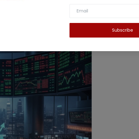
 बावजूद उम्मीद से काफी अच्छा था।
Subscribe
समें 11% की ग्रोथ देखी गई। EBITDA मार्जिन भी 13.9% तक बढ़ा
यह कंपनी की काफी अच्छे मैनेजमेंट को दर्शाता है।