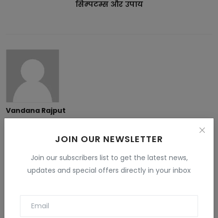
सिम्पटम्स और उपाय
Vandana Rajput
My name is Vandana Raghav. I live in Jodhpur. I have done
B.Sc. , B.ed and M.Sc. I like to give information related to tech
JOIN OUR NEWSLETTER
, education , finance , Gaming and many fields . I have more
than 5 years experience in this field.
Join our subscribers list to get the latest news,
updates and special offers directly in your inbox