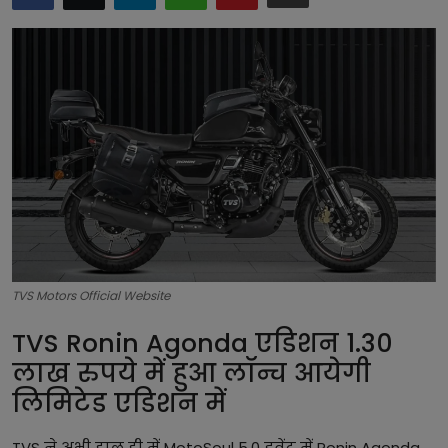
टेक्नोलॉजी
लाइफस्टाइल
बिजनेस
TVS Motors Official Website
TVS Ronin Agonda एडिशन 1.30
लाख रुपये में हुआ लॉन्च आयेगी
लिमिटेड एडिशन में
TVS ने अभी हाल ही में MotoSoul 5.0 इवेंट में Ronin Agonda