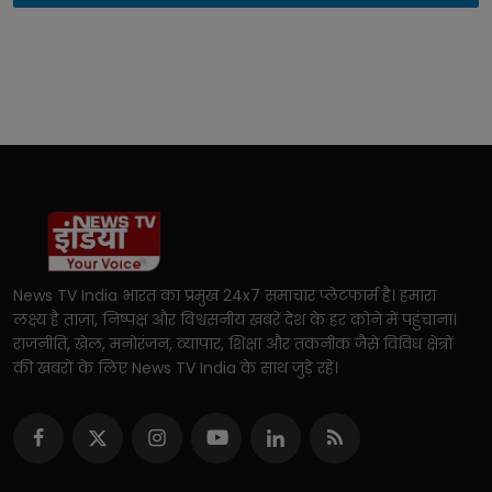
News TV India भारत का प्रमुख 24x7 समाचार प्लेटफार्म है। हमारा
लक्ष्य है ताज़ा, निष्पक्ष और विश्वसनीय खबरें देश के हर कोने में पहुंचाना।
राजनीति, खेल, मनोरंजन, व्यापार, शिक्षा और तकनीक जैसे विविध क्षेत्रों
की खबरों के लिए News TV India के साथ जुड़े रहें।