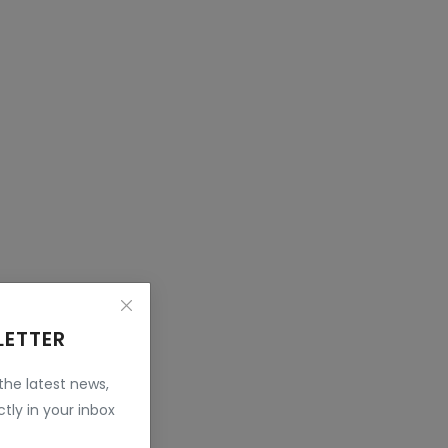
LETTER
 the latest news,
tly in your inbox