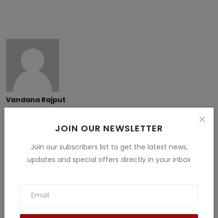
Vandana Rajput
My name is Vandana Raghav. I live in Jodhpur. I have done
B.Sc. , B.ed and M.Sc. I like to give information related to tech
JOIN OUR NEWSLETTER
, education , finance , Gaming and many fields . I have more
than 5 years experience in this field.
Join our subscribers list to get the latest news,
updates and special offers directly in your inbox
Related Posts