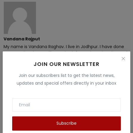
Vandana Rajput
My name is Vandana Raghav. I live in Jodhpur. I have done
B.Sc. , B.ed and M.Sc. I like to give information related to tech
, education , finance , Gaming and many fields . I have more
JOIN OUR NEWSLETTER
than 5 years experience in this field.
Join our subscribers list to get the latest news,
updates and special offers directly in your inbox
Related Posts
Subscribe