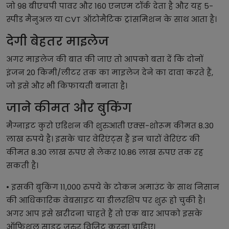
जो 98 बीएचपी पावर और 160 एनएम टॉर्क देता है और यह 5-
स्पीड मैनुअल या CVT ऑटोमैटिक ट्रांसमिशन के साथ आता है।
देगी बेहतर माइलेज
अगर माइलेज की बात की जाए तो आपको बता दें कि दोनों
इंजन 20 किमी/लीटर तक का माइलेज देने का दावा करते हैं,
जो इसे और भी किफायती बनाता है।
जाने कीमत और बुकिंग
मैग्नाइट कुरो एडिशन की शुरुआती एक्स-शोरूम कीमत 8.30
लाख रुपये है। इसके चार वेरिएंट्स हैं इन चारों वेरिएंट की
कीमत 8.30 लाख रुपए से लेकर 10.86 लाख रुपए तक रह
सकती है।
• इसकी बुकिंग 11,000 रुपये के टोकन अमाउंट के साथ निसान
की आधिकारिक वेबसाइट या डीलरशिप पर शुरू हो चुकी है।
अगर आप इसे खरीदना चाहते हैं तो एक बार आपको इसके
ऑफिशल साइट जरुर विजिट करना चाहिए।