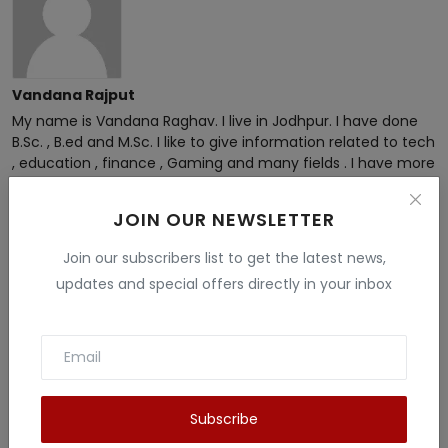
Vandana Rajput
My name is Vandana Raghav. I live in Jodhpur. I have done
B.Sc. , B.ed and M.Sc. I like to give information related to tech
, education , finance , Gaming and many fields . I have more
than 5 years experience in this field.
JOIN OUR NEWSLETTER
Join our subscribers list to get the latest news,
updates and special offers directly in your inbox
Related Posts
Subscribe