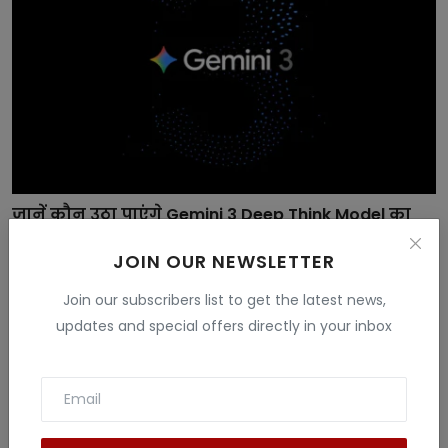
जानें कौन उठा पाएंगे Gemini 3 Deep Think Model का
फायदा...
JOIN OUR NEWSLETTER
Vandana Rajput
Dec 9, 2025
Join our subscribers list to get the latest news,
updates and special offers directly in your inbox