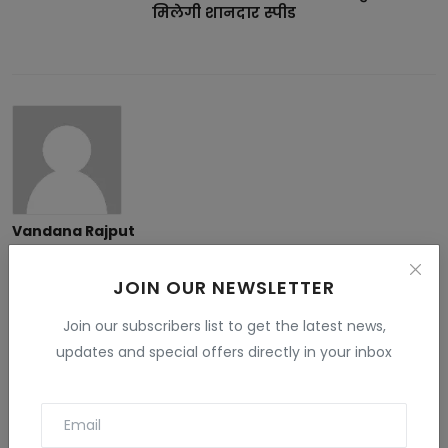
मिलेगी शानदार स्पीड
Vandana Rajput
My name is Vandana Raghav. I live in Jodhpur. I have done
B.Sc. , B.ed and M.Sc. I like to give information related to tech
JOIN OUR NEWSLETTER
, education , finance , Gaming and many fields . I have more
than 5 years experience in this field.
Join our subscribers list to get the latest news,
updates and special offers directly in your inbox