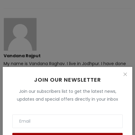
Vandana Rajput
My name is Vandana Raghav. I live in Jodhpur. I have done
B.Sc. , B.ed and M.Sc. I like to give information related to tech
, education , finance , Gaming and many fields . I have more
JOIN OUR NEWSLETTER
than 5 years experience in this field.
Join our subscribers list to get the latest news,
updates and special offers directly in your inbox
Related Posts