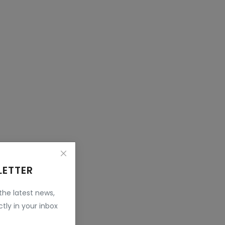
LETTER
 the latest news,
tly in your inbox