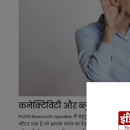
कनेक्टिविटी और ब्लूटूथ
PS100 Bluetooth Speaker में ब्लूटूथ v5.0 दिया गया है
मीटर तक है जो आपके फोन या टैबलेट के साथ सुविधाजन