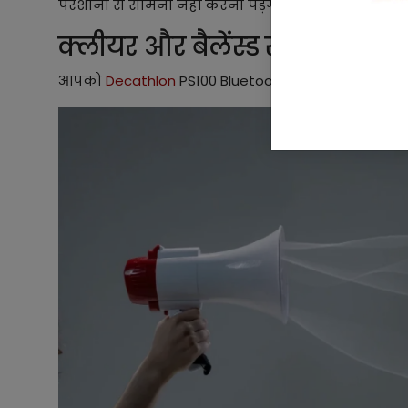
परेशानी से सामना नहीं करना पड़ेगा।
क्लीयर और बैलेंस्ड साउंड
आपको
Decathlon
PS100 Bluetooth Speaker में ऑडियो