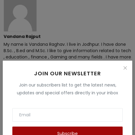
Vandana Rajput
My name is Vandana Raghav. I live in Jodhpur. I have done
B.Sc. , B.ed and M.Sc. I like to give information related to tech
, education , finance , Gaming and many fields . I have more
than 5 years experience in this field.
JOIN OUR NEWSLETTER
Join our subscribers list to get the latest news,
updates and special offers directly in your inbox
Related Posts
Subscribe