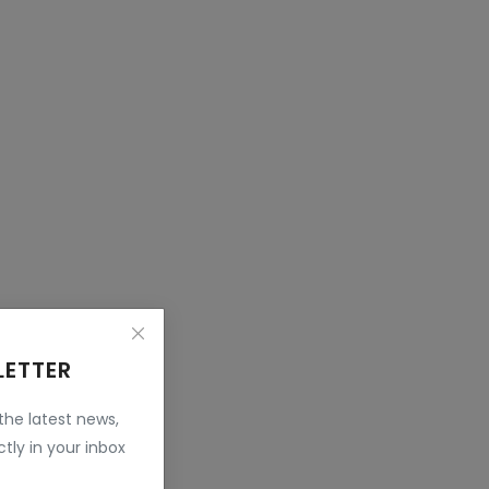
LETTER
 the latest news,
tly in your inbox