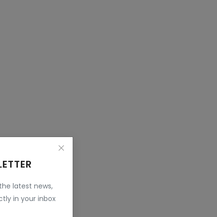
LETTER
 the latest news,
tly in your inbox