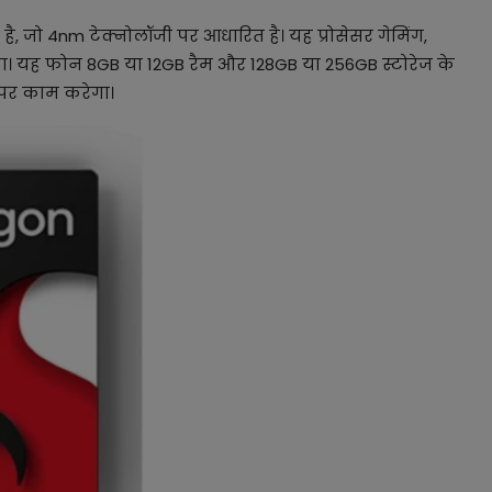
, जो 4nm टेक्नोलॉजी पर आधारित है। यह प्रोसेसर गेमिंग,
गा। यह फोन 8GB या 12GB रैम और 128GB या 256GB स्टोरेज के
3 पर काम करेगा।