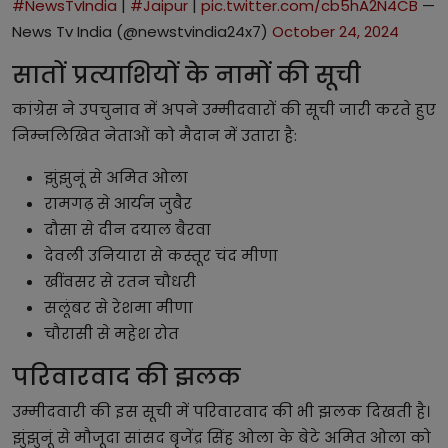
#NewsTvIndia
|
#Jaipur
|
pic.twitter.com/cb5hA2N4CB
—
News Tv India (@newstvindia24x7)
October 24, 2024
सातों प्रत्याशियों के नामों की सूची
कांग्रेस ने उपचुनाव में अपने उम्मीदवारों की सूची जारी करते हुए
निम्नलिखित नेताओं को मैदान में उतारा है:
झुंझुनूं से अमित ओला
रामगढ़ से आर्यन जुबैर
दौसा से दीन दयाल बैरवा
देवली उनियारा से कस्तूर चंद मीणा
खींवसर से रतन चौधरी
सलूंबर से रेशमा मीणा
चौरासी से महेश रोत
परिवारवाद की झलक
उम्मीदवारी की इस सूची में परिवारवाद की भी झलक दिखती है।
झुंझुनूं से मौजूदा सांसद बृजेंद्र सिंह ओला के बेटे अमित ओला को