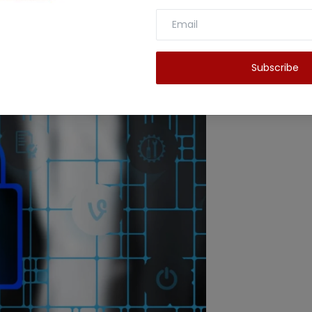
र फोन 2ए प्लस। नया फोन 3 को पांच साल के ओएस अपडेट्स
।
Subscribe