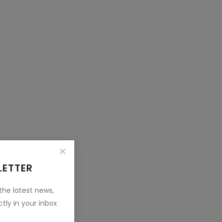
LETTER
 the latest news,
tly in your inbox