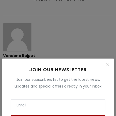
Vandana Rajput
My name is Vandana Raghav. I live in Jodhpur. I have done
B.Sc. , B.ed and M.Sc. I like to give information related to tech
JOIN OUR NEWSLETTER
, education , finance , Gaming and many fields . I have more
than 5 years experience in this field.
Join our subscribers list to get the latest news,
updates and special offers directly in your inbox