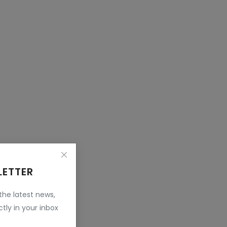
LETTER
 the latest news,
tly in your inbox