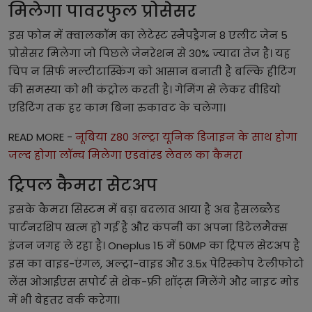
मिलेगा पावरफुल प्रोसेसर
इस फोन में क्वालकॉम का लेटेस्ट स्नैपड्रैगन 8 एलीट जेन 5
प्रोसेसर मिलेगा जो पिछले जेनरेशन से 30% ज्यादा तेज है। यह
चिप न सिर्फ मल्टीटास्किंग को आसान बनाती है बल्कि हीटिंग
की समस्या को भी कंट्रोल करती है। गेमिंग से लेकर वीडियो
एडिटिंग तक हर काम बिना रुकावट के चलेगा।
READ MORE -
नूबिया Z80 अल्ट्रा यूनिक डिजाइन के साथ होगा
जल्द होगा लॉन्च मिलेगा एडवांस्ड लेवल का कैमरा
ट्रिपल कैमरा सेटअप
इसके कैमरा सिस्टम में बड़ा बदलाव आया है अब हैसलब्लैड
पार्टनरशिप खत्म हो गई है और कंपनी का अपना डिटेलमैक्स
इंजन जगह ले रहा है। Oneplus 15 में 50MP का ट्रिपल सेटअप है
इस का वाइड-एंगल, अल्ट्रा-वाइड और 3.5x पेरिस्कोप टेलीफोटो
लेंस ओआईएस सपोर्ट से शेक-फ्री शॉट्स मिलेंगे और नाइट मोड
में भी बेहतर वर्क करेगा।