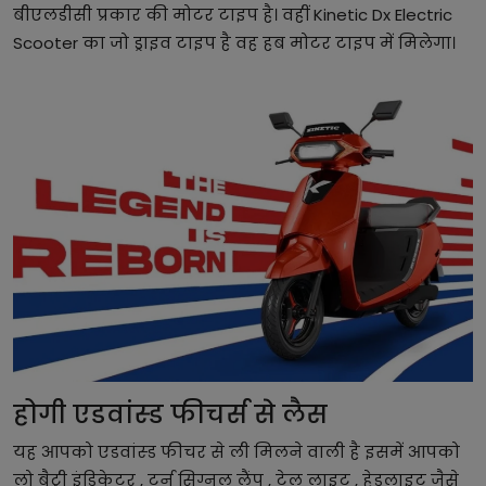
बीएलडीसी प्रकार की मोटर टाइप है। वहीं Kinetic Dx Electric
Scooter का जो ड्राइव टाइप है वह हब मोटर टाइप में मिलेगा।
होगी एडवांस्ड फीचर्स से लैस
यह आपको एडवांस्ड फीचर से ली मिलने वाली है इसमें आपको
लो बैट्री इंडिकेटर , टर्न सिग्नल लैंप , टेल लाइट , हेडलाइट जैसे