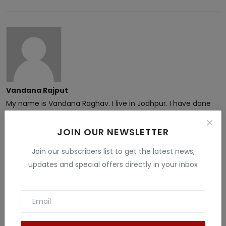
Vandana Rajput
My name is Vandana Raghav. I live in Jodhpur. I have done
B.Sc. , B.ed and M.Sc. I like to give information related to tech
, education , finance , Gaming and many fields . I have more
JOIN OUR NEWSLETTER
than 5 years experience in this field.
Join our subscribers list to get the latest news,
updates and special offers directly in your inbox
Related Posts