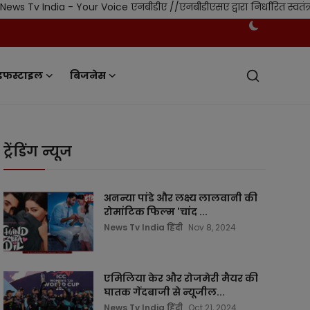
ia - Your Voice एनबीडीए //एनबीडीएसए द्वारा निर्धारित स्वतंत्र नियमन
इफस्टाइल
बिजनेस
ट्रेंडिंग न्यूज
अनन्या पांडे और लक्ष्य लालवानी की
रोमांटिक फिल्म 'चांद ...
News Tv India हिंदी
Nov 8, 2024
एमिलिया केर और रोजमेरी मैयर की
घातक गेंदबाजी से न्यूजील...
News Tv India हिंदी
Oct 21, 2024