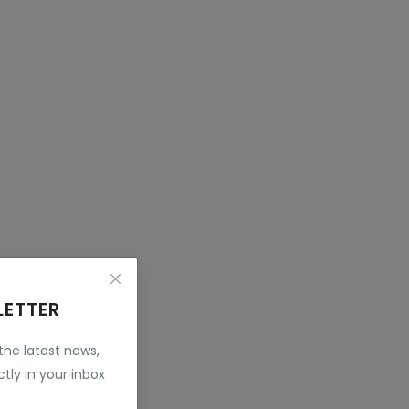
LETTER
 the latest news,
tly in your inbox