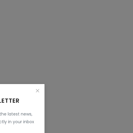
LETTER
 the latest news,
tly in your inbox