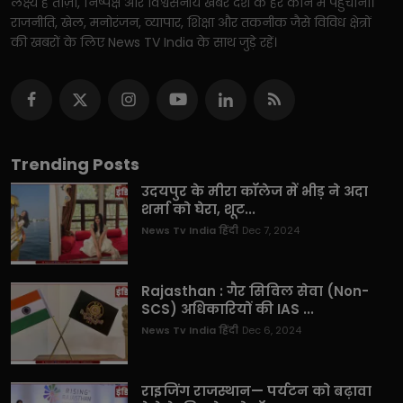
लक्ष्य है ताज़ा, निष्पक्ष और विश्वसनीय खबरें देश के हर कोने में पहुंचाना।
राजनीति, खेल, मनोरंजन, व्यापार, शिक्षा और तकनीक जैसे विविध क्षेत्रों
की खबरों के लिए News TV India के साथ जुड़े रहें।
Trending Posts
उदयपुर के मीरा कॉलेज में भीड़ ने अदा
शर्मा को घेरा, शूट...
News Tv India हिंदी
Dec 7, 2024
Rajasthan : गैर सिविल सेवा (Non-
SCS) अधिकारियों की IAS ...
News Tv India हिंदी
Dec 6, 2024
राइजिंग राजस्थान— पर्यटन को बढ़ावा