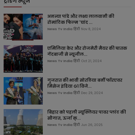
ट्रेंडिंग न्यूज
अनन्या पांडे और लक्ष्य लालवानी की
रोमांटिक फिल्म 'चांद ...
News Tv India हिंदी
Nov 8, 2024
एमिलिया केर और रोजमेरी मैयर की घातक
गेंदबाजी से न्यूजील...
News Tv India हिंदी
Oct 21, 2024
गुजरात की भावी सोरठिया बनीं फॉरएवर
मिसेज इंडिया G1 विजे...
News Tv India हिंदी
Dec 29, 2024
बिहार को पहली न्यूक्लियर पावर प्लांट की
सौगात, ऊर्जा क्...
News Tv India हिंदी
Jun 26, 2025